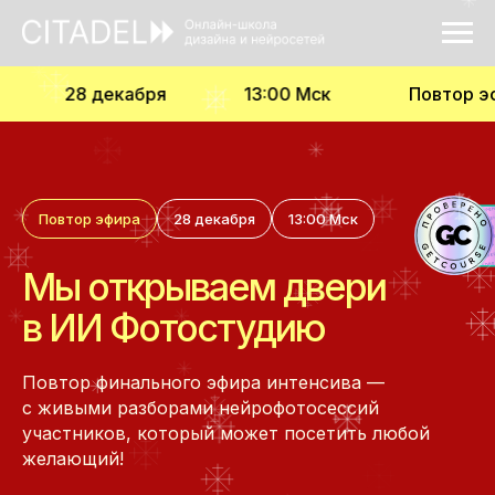
декабря
13:00 Мск
Повтор эфира
Повтор эфира
28 декабря
13:00 Мск
Мы открываем двери
в ИИ Фотостудию
Повтор финального эфира интенсива —
с живыми разборами нейрофотосессий
участников, который может посетить любой
желающий!