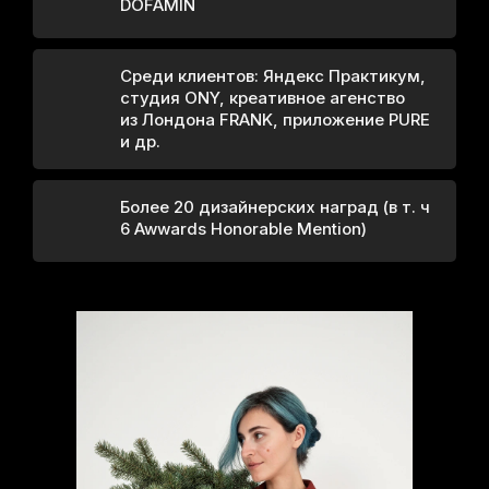
DOFAMIN
+7
Среди клиентов: Яндекс Практикум,
студия ONY, креативное агенство
Нажимая на кнопку, я соглашаюсь на
обработку
из Лондона FRANK, приложение PURE
персональных данных
и др.
Зарегистрироваться
Более 20 дизайнерских наград (в т. ч
6 Awwards Honorable Mention)