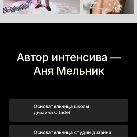
Зарегистрируйтесь,
чтобы не пропустить
вебинар и забрать
Автор интенсива —
подарок
Аня Мельник
После регистрации вы попадете в бота,
где получите подарок и напоминание про
эфир
Основательница школы
дизайна Citadel
Основательница студии дизайна