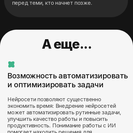
(Программа мастер-класса)
День 1
Будущее уже наступило
Узнаете, какие задачи можно
решать с помощью AI сегодня
Разберетесь в плюсах минусах
нейросетей
Получите готовые инструменты
для работы с AI
Изучите стратегии заработка на ИИ
Сформируете пошаговый план
по внедрению нейро ассистентов
в свою жизнь и работу
День 2
Учимся реализовывать задачи
с помощью ИИ на примере
веб-дизайна