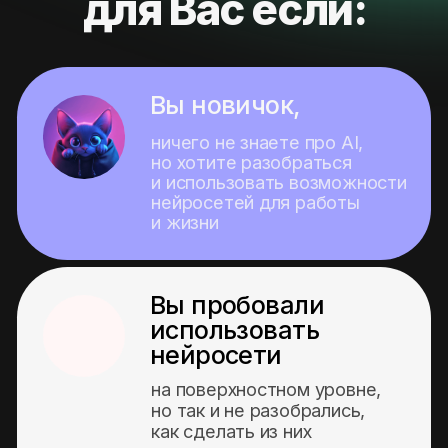
на поверхностном уровне,
но так и не разобрались,
как сделать из них
качественного помощника
Вы уже активно
используете
нейросети
в своей работе и жизни,
но хотите научиться
делать это
профессионально
и расширить свои
возможности
От дизайнера
и SMM специалиста,
до врача и юриста.
Для всех, кто хочет: