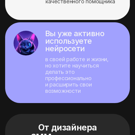
Повысить свою продуктивность
в 10 раз и иметь больше
свободного времени
Освоить нейросети
на профессиональном уровне
и зарабатывать на этом
Повысить качество своей жизни
во всех сферах
Прямо на
мастер-классе Вы:
01
Поймете, какие
возможности открывают