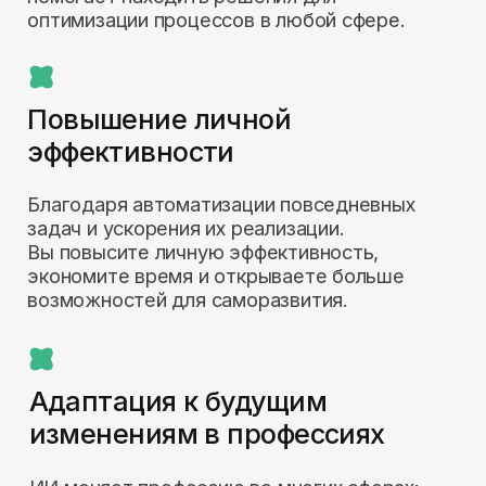
Разберем по этапам рабочие
задачи, в которые можно
внедрить ИИ. На примере веб-
дизайнера (от привлечения клиента
и первого касания до ТЗ,
реализации и сдачи проекта)
Создадим в прямом эфире
сайт-визитку через нейросети
Определим список нейросетей,
которые нужны веб-дизайнеру для
работы со всеми этапами проекта
Покажем, как внедрять ИИ для
любой профессии
Разберем на практике, как
использовать нейросети для
личных целей
Автор
мастер-класса