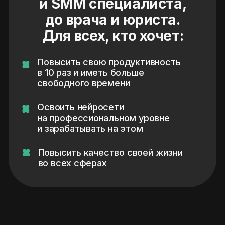
нейросети прямо сейчас
02
Разберетесь в плюсах
и минусах AI
03
Получите готовые
инструменты AI для
веб-дизайнера
04
Получите готовые
инструменты AI для
развития своих соцсетей