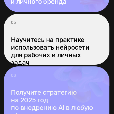
Конкурентное
преимущество на рынке
труда
Изучение нейросетей делает вас
уникальным кандидатом: Уже сегодня
навыки работы с нейросетями — сильное
конкурентное преимущество. Понимание
основ ИИ позволит выделяться среди
других кандидатов, особенно
в технических и креативных профессиях.
Преимущества
раннего старта
Начав сейчас, вы получите больше
опыта: Чем раньше начать изучение, тем
больше времени останется
на эксперименты и практическое
применение знаний. Это создаст
устойчивый фундамент для освоения
более сложных технологий и даст фору
перед теми, кто начнет позже.