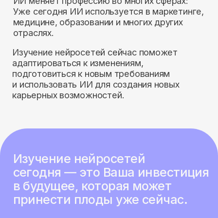
Основательница школы дизайна Citadel
Действующий веб-дизайнер
и арт-директор
Сотрудничала с Яндекс Практикум,
студией ONY, креативным агенством
из Лондона FRANK, приложением PURE
и другими проектами по всему миру
Обладательница более 20 дизайнерских
наград (в т. ч 6 Awwards Honorable
Mention)
100+ раз студенты Ани попадали в Made
on Tilda — подборку лучших сайтов
на Tilda