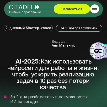
Записаться
Онлайн-образование
2-дневный Мастер-класс
14-15 ноября в 19:00 мск
Ведущая
Аня Мельник
AI-2025:
AI-2025:
Как использовать
нейросети для работы и жизни,
чтобы ускорить реализацию
задач в 10 раз без потери
качества
За 2 дня разберетесь в возможностях
ИИ на сегодня
Начнете профессионально внедрять
нейросети в свою жизнь и работу
Изучите проверенные инструменты
для реализации любых задач
А также поймете, как на этом зарабатывать