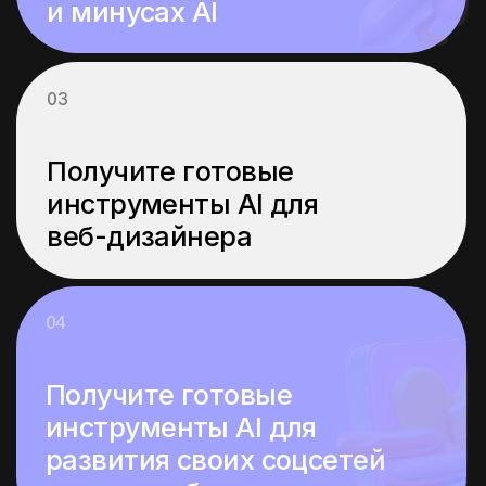
Почему важно
начать изучение
нейросетей
прямо сейчас
Идет активный рост
спроса на специалистов
Компании в самых разных отраслях,
от финансов до здравоохранения, активно
внедряют ИИ в свои процессы. Понимание
основ нейросетей открывает широкие
перспективы карьерного роста
и позволяет быть востребованным
специалистом на рынке труда.