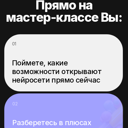
и личного бренда
05
Научитесь на практике
использовать нейросети
для рабочих и личных
задач
06
Получите стратегию
на 2025 год
по внедрению AI в любую
сферу деятельности:
от веб-дизайна до врача
Иду на мастер-класс