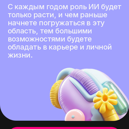
Обучает ИИ веб-дизайнеров с 2022 года
Профессионально использует AI для
создания сайтов, управления бизнесом,
личного развития и других задач..
Благодаря AI обеспечила 5-кратный рост
компании в 2024 году
Забронируйте место
прямо сейчас и получите
подарок:
майнд-карта возможностей
нейросетей для работы,
бизнеса и жизни