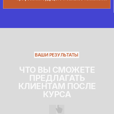
баллов.
02
Публикация лучших кейсов
Лучшие работы участников публикуются
в соцсетях школы с отметкой вашего профиля.
AI-КЕЙСБУК
Продуманный шаблон для создания
продающего портфолио. Поможет вам эффектно
презентовать свои возможности и произвести
нужное впечатление на клиента.