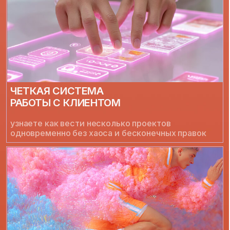
РАСШИРЕННЫЙ НАБОР УСЛУГ
сможете закрывать больше задач
для одного клиента и продавать комплексные
решения
РОСТ ЧЕКА И СТАБИЛЬНЫЙ ДОХОД
перейдёте от разовых заказов
к ежемесячному сопровождению клиентов