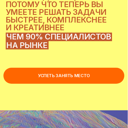
создает визуал, приносящий бизнесу деньги.
вас рекомендуют. вам платят дороже.
КОНТЕНТ-МЕЙКЕРОВ, РИЛСМЕЙКЕРОВ
И СТОРИСМЕЙКЕРОВ
которые видят всю картину целиком
и предлагают идеи, которые нравятся клиенту
и увеличивают продажи.
ВАШ РЕЗУЛЬТАТ
вы больше не «подрядчик на побегушках».
теперь вы ценный специалист, к которому
прислушиваются, потому что вы видите
на шаг впереди.