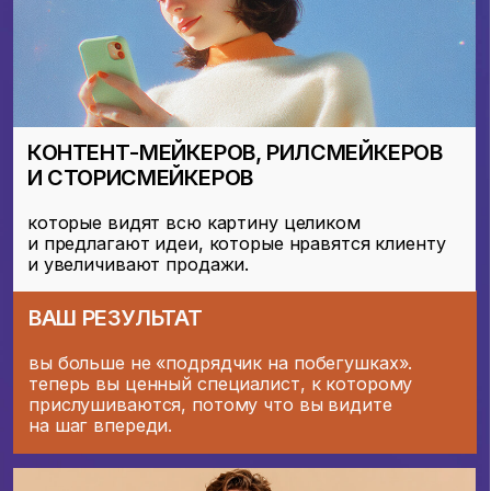
1. AI START LAB
ПЕРЕПРОШИВКА МЫШЛЕНИЯ
01
Основы нейросетей
Формулируем запросы нейросети так,
чтобы ИИ понимал вас с первого раза
02
Визуальные инструменты
Сделаете свою первую нейрофотосессию
и поймете, как реально ускорить работу
в проектах без потери качества.
03
Работа с текстом
Запускаем ChatGPT и аналоги, учимся
формировать запросы и создавать тексты.
Пошаговая инструкция
Пошаговая инструкция
регистрации в Midjourney
регистрации в ChatGPT