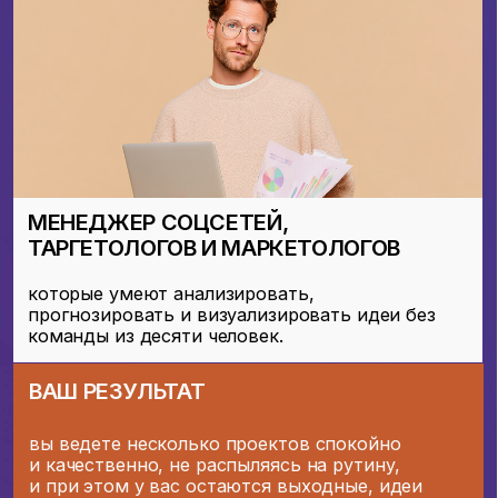
РЕЗУЛЬТАТ
Базовые навыки работы с текстом
и визуалом через нейросети, готовые
к практическому применению
2. AI TEXT LAB
КОНЕЦ БЕЗДУШНОГО КОНТЕНТА
01
Тексты для клиентов
Поймёте, как создавать тексты для сайтов,
соцсетей и коммерческих предложений
с помощью ChatGPT и аналогов.
02
Контент-план и сценарии
Научитесь разрабатывать контент-планы,
рубрикаторы и сценарии для коротких
роликов (Reels) и историй (Stories).