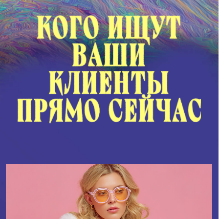
МЕНЕДЖЕР СОЦСЕТЕЙ,
ТАРГЕТОЛОГОВ И МАРКЕТОЛОГОВ
которые умеют анализировать,
прогнозировать и визуализировать идеи без
команды из десяти человек.
ВАШ РЕЗУЛЬТАТ
вы ведете несколько проектов спокойно
и качественно, не распыляясь на рутину,
и при этом у вас остаются выходные, идеи
и энергия.