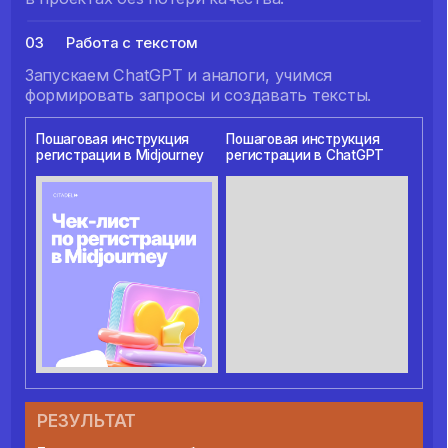
4. AI VIDEO LAB
УБИЙЦА ГОЛЛИВУДА
01
Основы видеогенерации
Формулируем запросы нейросети так,
чтобы ИИ понимал вас с первого раза
02
Киношные приёмы
Сделаете свою первую нейрофотосессию
и поймете, как реально ускорить работу
в проектах без потери качества.
Видео для клиентов
03