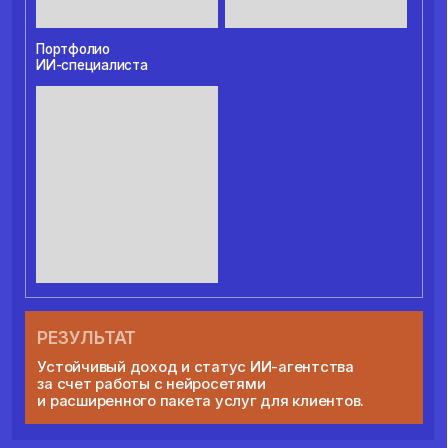
нейросетей для визуала, видео-аватары и мини-
ролики — практика на реальных инструментах.
03
Выпускной
Zoom-выпускной с галереей курсовых
проектов и финальным подведением итогов.
ЦИТАДЕЛЬ
ХЕЛПЕР
01
Ваш персональный помощник на курсе
Это чат, в котором вы быстро получите ответ
от живых спецов на ЛЮБОЙ вопрос
от «я не могу найти урок» до «у меня