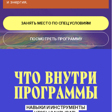
Анализ и упаковка
03
Используем ChatGPT для анализа ЦА
и конкурентов, формирования продающих
текстов и упаковки личного бренда.
Шаблон контент-плана
и рубрикатора
Шаблон коммерческого
предложения
Шаблон исследования
целевой аудитории
РЕЗУЛЬТАТ
Комплексный подход к задачам
клиента + услуги, которые вы
можете допродать