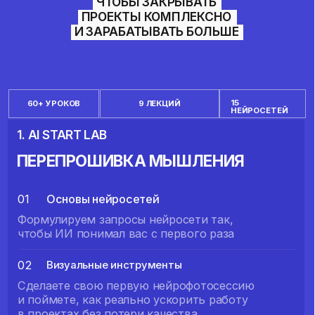
3. AI VISUAL LAB
ВИЗУАЛ, КОТОРЫЙ ПОКУПАЮТ
01
Генерация изображений
Формулируем запросы нейросети так,
чтобы ИИ понимал вас с первого раза
02
Создание визуальных материалов
Сделаете свою первую нейрофотосессию
и поймете, как реально ускорить работу
в проектах без потери качества.
03
Продвинутые техники
ИИ-фотосессии, создание иконок,
мокапов и игр через Krea, Higgsfield,
Nano Banana и Gemini.
РЕЗУЛЬТАТ
Визуальные решения для клиентов и себя
с минимальными затратами времени и ресурсов.