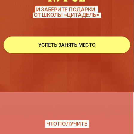
ИНСТРУМЕНТОВ —
А ПОНЯТНАЯ
СИСТЕМА РАБОТЫ
И ЗАРАБОТКА С ИИ
Вы станете профессионалом, который
ведет проект от идеи до результата,
вдохновляет клиентов и работает
в удовольствии.
ЧЕТКАЯ СИСТЕМА
РАБОТЫ С КЛИЕНТОМ