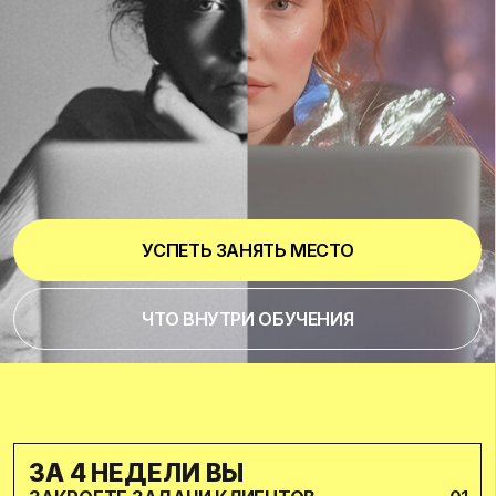
УСПЕТЬ ЗАНЯТЬ МЕСТО
ЧТО ВНУТРИ ОБУЧЕНИЯ
ЗА 4 НЕДЕЛИ ВЫ
ЗАКРОЕТЕ ЗАДАЧИ КЛИЕНТОВ
01
ПОД КЛЮЧ И УСКОРИТЕ РАБОТУ
В 2−3 РАЗА С ПОМОЩЬЮ ИИ
РАСШИРИТЕ СПИСОК УСЛУГ
02
БЕЗ НАЙМА КОМАНДЫ
И ПОДНИМЕТЕ ЧЕК
НА 30−50%
03
СОБЕРЁТЕ ПОРТФОЛИО КЕЙСОВ
И НАУЧИТЕСЬ ПЕРЕВОДИТЬ
КЛИЕНТОВ НА ЕЖЕМЕСЯЧНОЕ
СОПРОВОЖДЕНИЕ