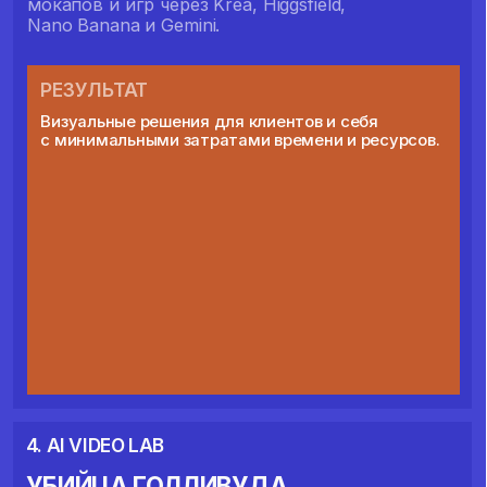
Алекс Столярик
Представитель Стэнфордского
университета (Силиконовая долина),
практик, исследователь и специалист,
который работает внутри одной
из самых влиятельных
образовательных экосистем мира.
01
Прямой доступ к инсайдам, которые
обсуждают в Стэнфорде прямо сейчас
02
Ответы на ключевые вопросы об ИИ,
профессиях будущего и балансе технологий
ВАШИ РЕЗУЛЬТАТЫ