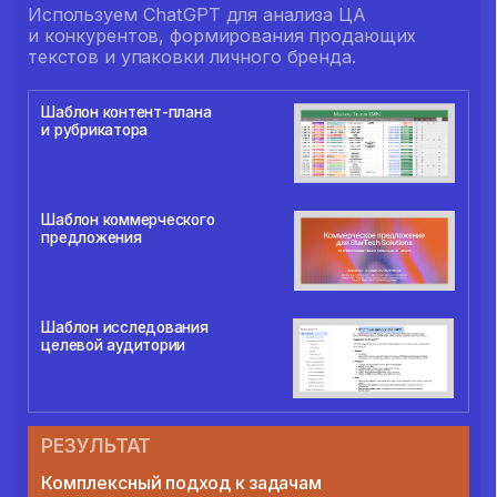
Формулируем запросы нейросети так,
чтобы ИИ понимал вас с первого раза
02
Продажи и чек
Сделаете свою первую нейрофотосессию
и поймете, как реально ускорить работу
в проектах без потери качества.
03
Масштабирование
Разработка линейки услуг, подписки
и долгосрочного сопровождения для
стабильного дохода без увеличения нагрузки.
Шаблон договора
Готовые скрипты
на оказание услуг по AI
для работы с клиентами
Портфолио