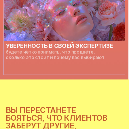
ДИЗАЙНЕРОВ
которые не просто «рисуют красиво»,
а комплексно решают задачи бизнеса
и создают шедевры даже без идеальных фото
и брифов.
ВАШ РЕЗУЛЬТАТ
вы становитесь арт-директором проекта,
который понимает клиента с полуслова и