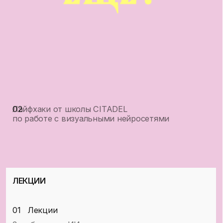
ИССЛЕДОВАТЕЛЬ
«Учусь сам, двигаюсь
в своем темпе»
Доступ к основным модулям курса
(5 модулей)
Эфир с Аней Мельник
«Как зарабатывать на ИИ-услугах
уже во время обучения»
Доступ к материалам курса —
4 месяца
Именной сертификат