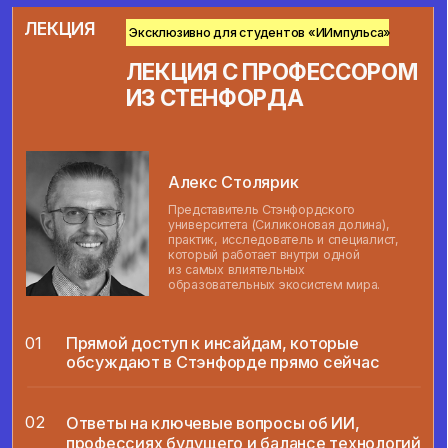
не получается».
02
Получение экспресс-ответов
Вам не нужно пересматривать уроки или эфиры
в поисках ответа — в Цитадель Хелпер вам
помогут разобраться с любым вопросом.
БОНУСЫ ДЛЯ АКТИВНЫХ
СТУДЕНТОВ
01
Подарки от школы
Вы выбираете подарки в зависимости
от количества заработанных за время обучения