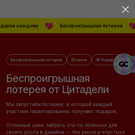
к каждому
Беспроигрышная лотерея
2
Беспроигрышная лотерея
25 июня
🎁 Подарки
Беспроигрышная
лотерея от Цитадели
Мы запустили лотерею, в которой каждый
участник гарантированно получает подарок.
Отличный шанс забрать что-то полезное для
своего роста в дизайне — без риска и «пустых»