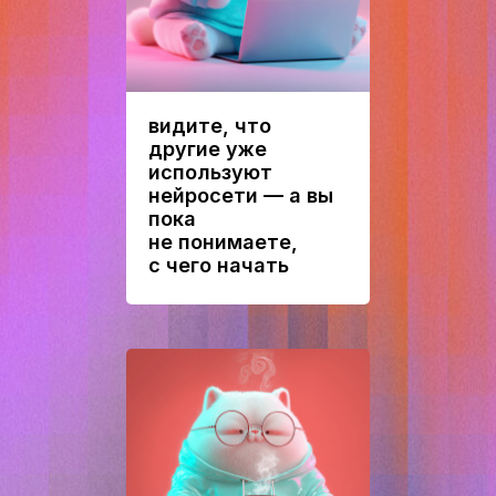
видите, что
другие уже
используют
нейросети — а вы
пока
не понимаете,
с чего начать