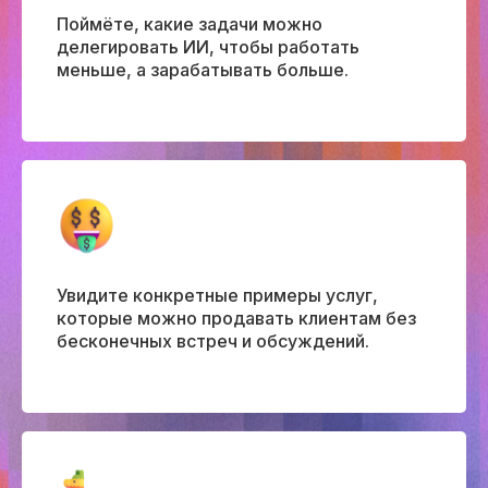
Поймёте, какие задачи можно
делегировать ИИ, чтобы работать
меньше, а зарабатывать больше.
Cоведущая
мастер-класса
Цифровой аватар, созданный
нейросетями. Угадаете, где реальный
Увидите конкретные примеры услуг,
человек, а где ИИ-версия?
которые можно продавать клиентам без
бесконечных встреч и обсуждений.