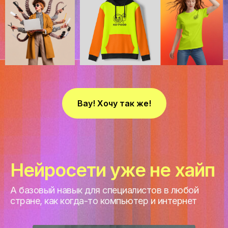
Вау! Хочу так же!
Зарегистрируйтесь,
Нейросети уже не хайп
чтобы не пропустить
вебинар, забрать
А базовый навык для специалистов в
любой
стране, как когда-то компьютер и
интернет
подарок и получить
сертификат