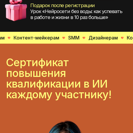
рам
SMM
Дизайнерам
Контент-мейкерам
Сертификат
повышения
квалификации в ИИ
каждому участнику!