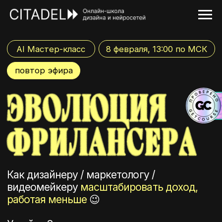
AI Мастер-класс
8 февраля, 13:00 по МСК
повтор эфира
Как дизайнеру / маркетологу /
видеомейкеру
масштабировать доход,
работая меньше
😉
Узнайте 3 секрета как это делают наши
студенты и получите
сертификат
о повышении квалификации