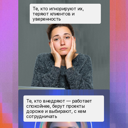
После регистрации вы попадете в бота,
Те, кто игнорируют их,
где получите подарок и напоминание про
теряют клиентов и
эфир
уверенность
+7
Нажимая на кнопку, я соглашаюсь на
обработку
персональных данных
Те, кто внедряют — работает
спокойнее, берут проекты
Зарегистрироваться
дороже и выбирают, с кем
сотрудничать