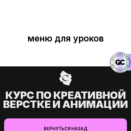
меню для уроков
КУРС ПО КРЕАТИВНОЙ
ВЕРСТКЕ И АНИМАЦИИ
МОЙ ПОТОК —
СТА -12 СЕНТЯБРЯ
ВЕРНУТЬСЯ НАЗАД
ЧЕСТВО МЕСТ
НИЧЕНО