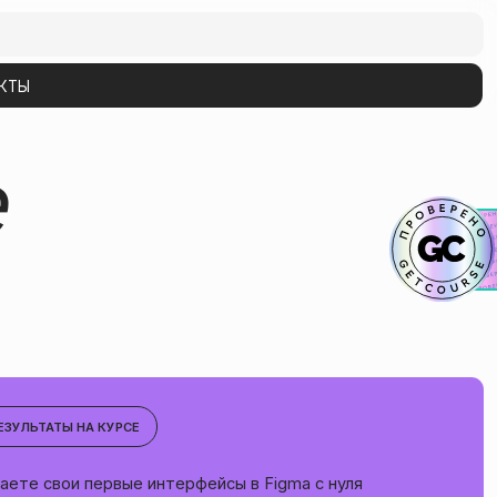
РСЕ
ые интерфейсы в Figma с нуля
 макеты сайтов и приложений
, формами и масками на практике
 помощью базовых приёмов Figma